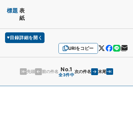
標題
表
紙
目録詳細を開く
URIをコピー
No.1
先頭
末尾
前の件名
次の件名
全3件中