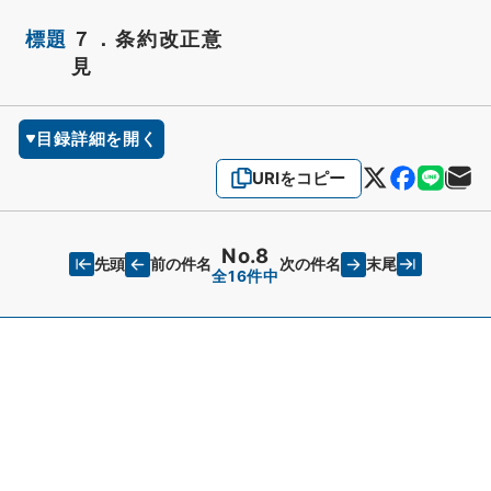
標題
７．条約改正意
見
目録詳細を開く
URIをコピー
No.8
先頭
末尾
前の件名
次の件名
全16件中