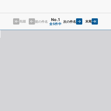
No.1
先頭
末尾
前の件名
次の件名
全5件中