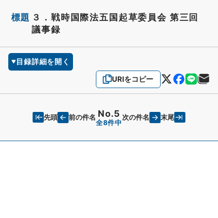
標題
３．戦時国際法五国起草委員会 第三回
議事録
目録詳細を開く
URIをコピー
No.5
先頭
末尾
前の件名
次の件名
全8件中