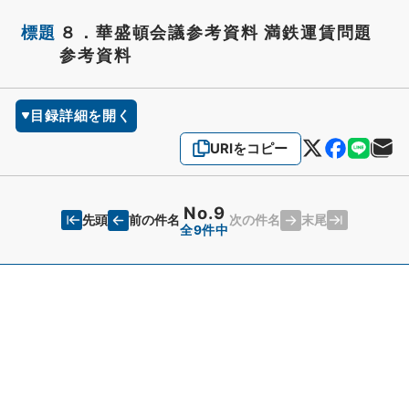
標題
８．華盛頓会議参考資料 満鉄運賃問題
参考資料
目録詳細を開く
URIをコピー
No.9
先頭
末尾
前の件名
次の件名
全9件中