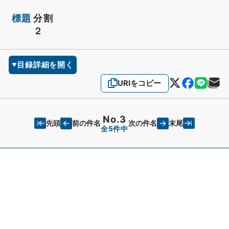
標題
分割
２
目録詳細を開く
URIをコピー
No.3
先頭
末尾
前の件名
次の件名
全5件中