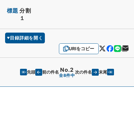
標題
分割
１
目録詳細を開く
URIをコピー
No.2
先頭
末尾
前の件名
次の件名
全8件中