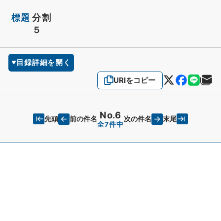
標題
分割
５
目録詳細を開く
URIをコピー
No.6
先頭
末尾
前の件名
次の件名
全7件中