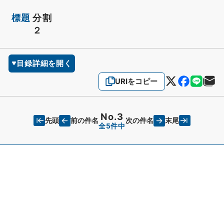
標題
分割
２
目録詳細を開く
URIをコピー
No.3
先頭
末尾
前の件名
次の件名
全5件中