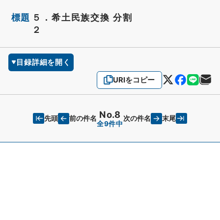
標題
５．希土民族交換 分割
２
目録詳細を開く
URIをコピー
No.8
先頭
末尾
前の件名
次の件名
全9件中