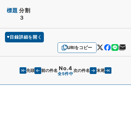
標題
分割
３
目録詳細を開く
URIをコピー
No.4
先頭
末尾
前の件名
次の件名
全5件中