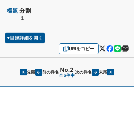
標題
分割
１
目録詳細を開く
URIをコピー
No.2
先頭
末尾
前の件名
次の件名
全5件中