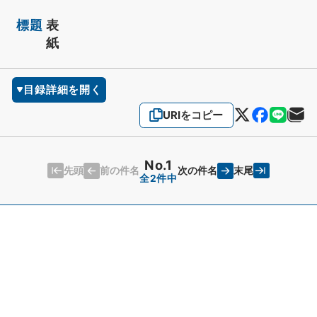
標題
表
紙
目録詳細を開く
URIをコピー
No.1
先頭
末尾
前の件名
次の件名
全2件中