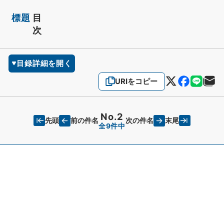
標題
目
次
目録詳細を開く
URIをコピー
No.2
先頭
末尾
前の件名
次の件名
全9件中