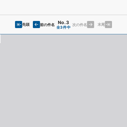
No.3
先頭
末尾
前の件名
次の件名
全3件中