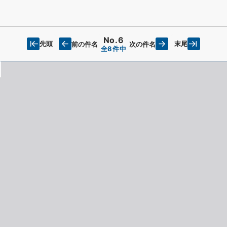
No.6
先頭
末尾
前の件名
次の件名
全8件中