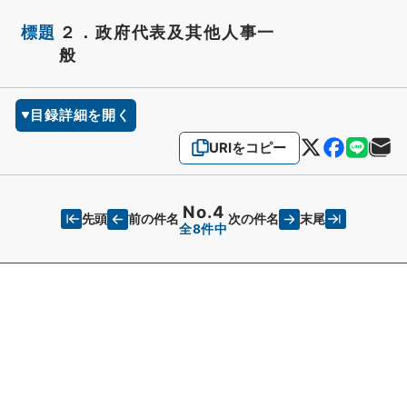
標題
２．政府代表及其他人事一
般
目録詳細を開く
URIをコピー
No.4
先頭
末尾
前の件名
次の件名
全8件中