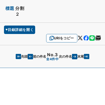
標題
分割
２
目録詳細を開く
URIをコピー
No.3
先頭
末尾
前の件名
次の件名
全4件中