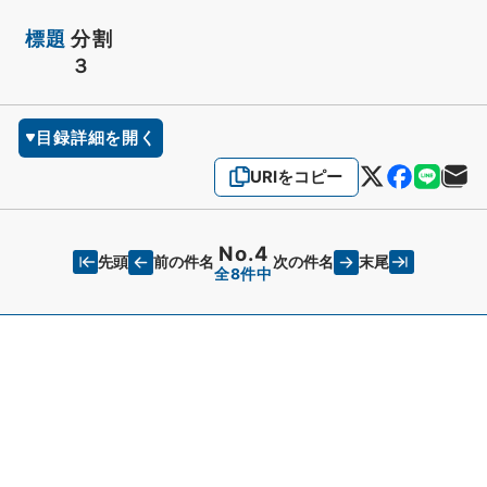
標題
分割
３
目録詳細を開く
URIをコピー
No.4
先頭
末尾
前の件名
次の件名
全8件中