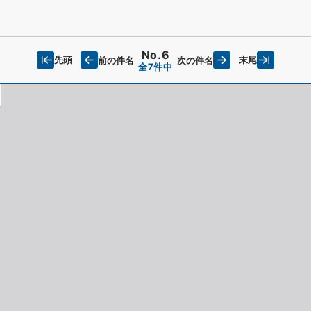
No.6
先頭
末尾
前の件名
次の件名
全7件中