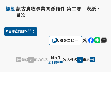
標題
蒙古農牧事業関係雑件 第二巻 表紙・
目次
目録詳細を開く
URIをコピー
No.1
先頭
末尾
前の件名
次の件名
全18件中