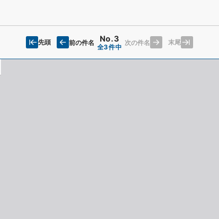
No.3
先頭
末尾
前の件名
次の件名
全3件中