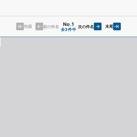
No.1
先頭
末尾
前の件名
次の件名
全3件中