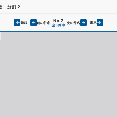
巻 分割２
No.2
先頭
末尾
前の件名
次の件名
全3件中