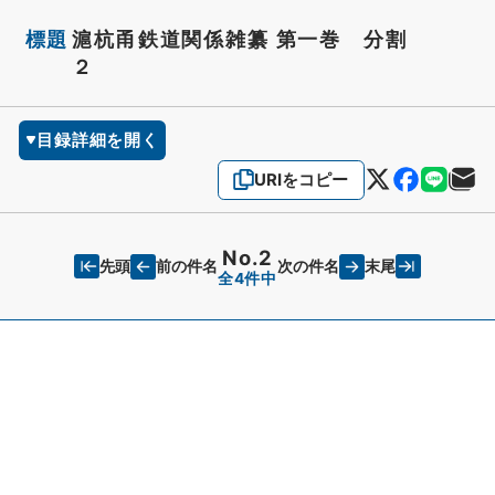
標題
滬杭甬鉄道関係雑纂 第一巻 分割
２
目録詳細を開く
URIをコピー
No.2
先頭
末尾
前の件名
次の件名
全4件中