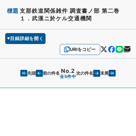
標題
支那鉄道関係雑件 調査書ノ部 第二巻
１．武漢ニ於ケル交通機関
目録詳細を開く
URIをコピー
No.2
先頭
末尾
前の件名
次の件名
全5件中