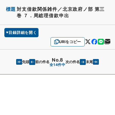
標題
対支借款関係雑件／北京政府ノ部 第三
巻 ７．周総理借款申出
目録詳細を開く
URIをコピー
No.8
先頭
末尾
前の件名
次の件名
全14件中