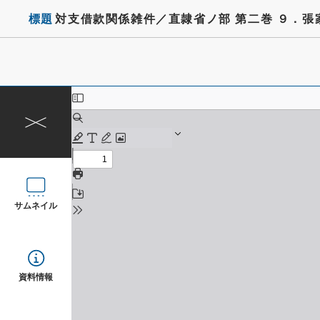
標題
対支借款関係雑件／直隷省ノ部 第二巻 ９．
サムネイル
資料情報