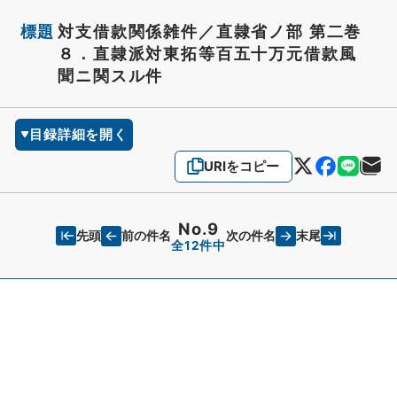
標題
対支借款関係雑件／直隷省ノ部 第二巻
８．直隷派対東拓等百五十万元借款風
聞ニ関スル件
目録詳細を開く
URIをコピー
No.9
先頭
末尾
前の件名
次の件名
全12件中