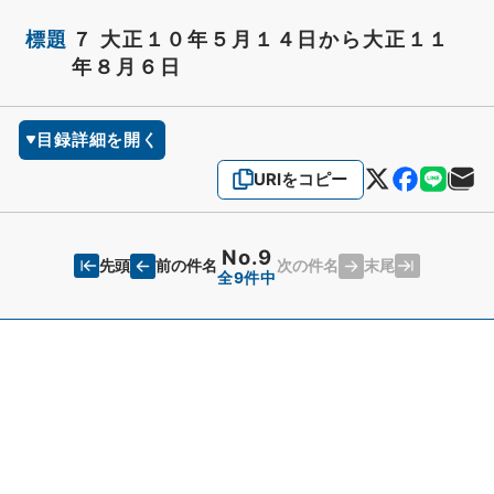
標題
７ 大正１０年５月１４日から大正１１
年８月６日
目録詳細を開く
URIをコピー
No.9
先頭
末尾
前の件名
次の件名
全9件中