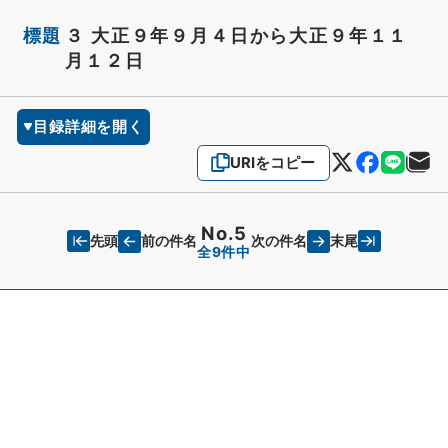
標題
３ 大正９年９月４日から大正９年１１
月１２日
目録詳細を開く
URIをコピー
No.5
先頭
末尾
前の件名
次の件名
全9件中