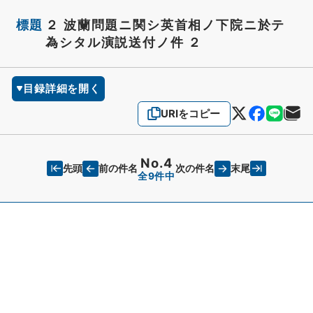
標題
２ 波蘭問題ニ関シ英首相ノ下院ニ於テ
為シタル演説送付ノ件 ２
目録詳細を開く
URIをコピー
No.4
先頭
末尾
前の件名
次の件名
全9件中