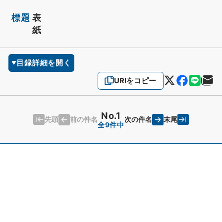
標題
表
紙
目録詳細を開く
URIをコピー
No.1
先頭
末尾
前の件名
次の件名
全9件中