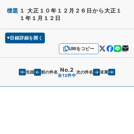
標題
１ 大正１０年１２月２６日から大正１
１年１月１２日
目録詳細を開く
URIをコピー
No.2
先頭
末尾
前の件名
次の件名
全12件中