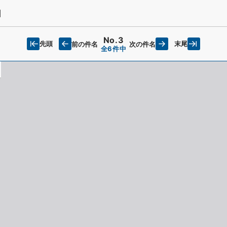
日
No.3
先頭
末尾
前の件名
次の件名
全6件中