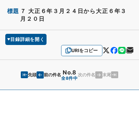
標題
７ 大正６年３月２４日から大正６年３
月２０日
目録詳細を開く
URIをコピー
No.8
先頭
末尾
前の件名
次の件名
全8件中