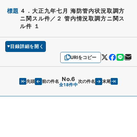
標題
４．大正九年七月 海防管内状況取調方
ニ関スル件／２ 管内情況取調方ニ関ス
ル件 １
目録詳細を開く
URIをコピー
No.6
先頭
末尾
前の件名
次の件名
全18件中