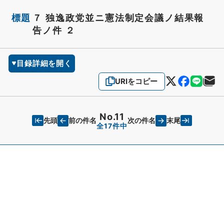
標題
７ 独逸政党並ニ憲法制定会議ノ結果報
告ノ件 ２
目録詳細を開く
URIをコピー
No.11
先頭
末尾
前の件名
次の件名
全17件中