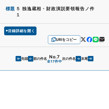
標題
５ 独逸蔵相・財政演説要領報告ノ件
１
目録詳細を開く
URIをコピー
No.7
先頭
末尾
前の件名
次の件名
全17件中