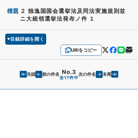
標題
２ 独逸国国会選挙法及同法実施規則並
ニ大統領選挙法発布ノ件 １
目録詳細を開く
URIをコピー
No.3
先頭
末尾
前の件名
次の件名
全17件中