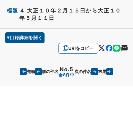
標題
４ 大正１０年２月１５日から大正１０
年５月１１日
目録詳細を開く
URIをコピー
No.5
先頭
末尾
前の件名
次の件名
全8件中