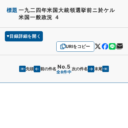
標題
一九二四年米国大統領選挙前ニ於ケル
米国一般政況 ４
目録詳細を開く
URIをコピー
No.5
先頭
末尾
前の件名
次の件名
全8件中