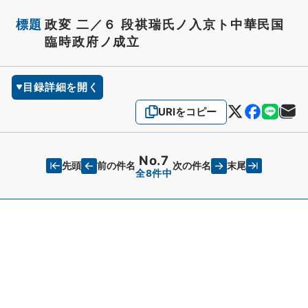
標題
政変 二／６ 段祺瑞氏ノ入京ト中華民国
臨時政府ノ成立
目録詳細を開く
URIをコピー
No.7
先頭
末尾
前の件名
次の件名
全8件中