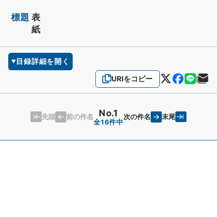
標題
表
紙
目録詳細を開く
URIをコピー
No.1
先頭
末尾
前の件名
次の件名
全16件中