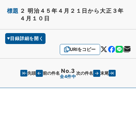
標題
２ 明治４５年４月２１日から大正３年
４月１０日
目録詳細を開く
URIをコピー
No.3
先頭
末尾
前の件名
次の件名
全4件中