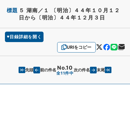
標題
５ 湖南／１ 〔明治〕４４年１０月１２
日から〔明治〕４４年１２月３日
目録詳細を開く
URIをコピー
No.10
先頭
末尾
前の件名
次の件名
全11件中