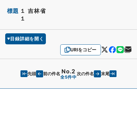
標題
１ 吉林省
１
目録詳細を開く
URIをコピー
No.2
先頭
末尾
前の件名
次の件名
全5件中