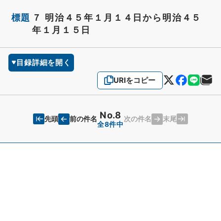
標題
７ 明治４５年１月１４日から明治４５
年１月１５日
目録詳細を開く
URIをコピー
No.8
先頭
末尾
前の件名
次の件名
全8件中