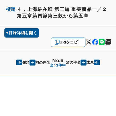
標題
４．上海駐在班 第三編 重要商品一／２
第五章第四節第三款から第五章
目録詳細を開く
URIをコピー
No.6
先頭
末尾
前の件名
次の件名
全13件中