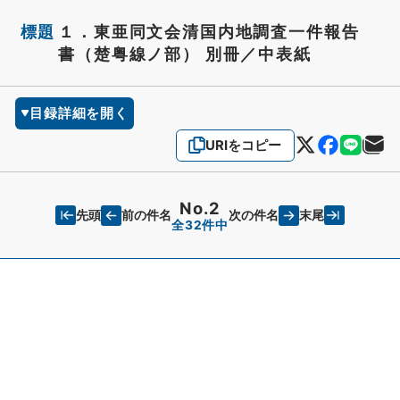
標題
１．東亜同文会清国内地調査一件報告
書（楚粤線ノ部） 別冊／中表紙
目録詳細を開く
URIをコピー
No.2
先頭
末尾
前の件名
次の件名
全32件中